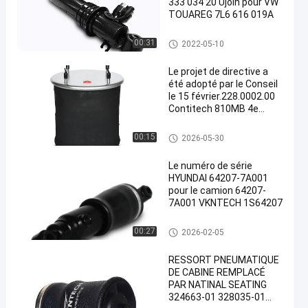
333 034 20 Ujoin pour VW
TOUAREG 7L6 616 019A
Ressort pneumatique de Volk
00:31
2022-05-10
swagen
Le projet de directive a
été adopté par le Conseil
le 15 février.228.0002.00
Contitech 810MB 4e
Firestone W01-M58-6345
W01-M58-8775 Goodyear
Ressort pneumatique de cami
00:15
2026-05-30
1R14-059 Remplacé par
on
VKNTECH 1K6345
Le numéro de série
HYUNDAI 64207-7A001
pour le camion 64207-
7A001 VKNTECH 1S64207
Ressorts pneumatiques de ca
00:27
2026-02-05
bine
RESSORT PNEUMATIQUE
DE CABINE REMPLACÉ
PAR NATINAL SEATING
324663-01 328035-01