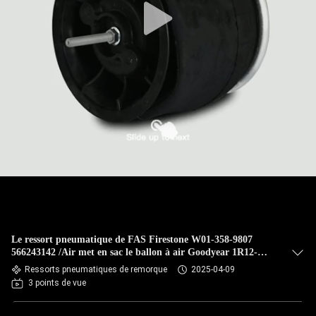
Le ressort pneumatique de FAS Firestone W01-358-9807
566243142 /Air met en sac le ballon à air Goodyear 1R12-
1047 AS9807 A
Ressorts pneumatiques de remorque
2025-04-09
3 points de vue